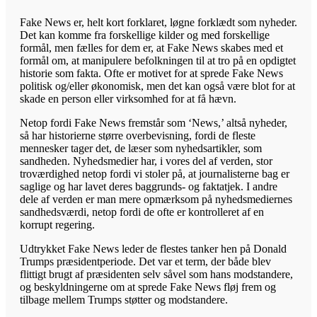
Fake News er, helt kort forklaret, løgne forklædt som nyheder.
Det kan komme fra forskellige kilder og med forskellige
formål, men fælles for dem er, at Fake News skabes med et
formål om, at manipulere befolkningen til at tro på en opdigtet
historie som fakta. Ofte er motivet for at sprede Fake News
politisk og/eller økonomisk, men det kan også være blot for at
skade en person eller virksomhed for at få hævn.
Netop fordi Fake News fremstår som ‘News,’ altså nyheder,
så har historierne større overbevisning, fordi de fleste
mennesker tager det, de læser som nyhedsartikler, som
sandheden. Nyhedsmedier har, i vores del af verden, stor
troværdighed netop fordi vi stoler på, at journalisterne bag er
saglige og har lavet deres baggrunds- og faktatjek. I andre
dele af verden er man mere opmærksom på nyhedsmediernes
sandhedsværdi, netop fordi de ofte er kontrolleret af en
korrupt regering.
Udtrykket Fake News leder de flestes tanker hen på Donald
Trumps præsidentperiode. Det var et term, der både blev
flittigt brugt af præsidenten selv såvel som hans modstandere,
og beskyldningerne om at sprede Fake News fløj frem og
tilbage mellem Trumps støtter og modstandere.