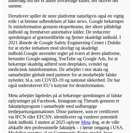
undersøg om der er andre troværdige kilder, der skriver det
samme.
Derudover spiller de store platforme naturligvis også en vigtig
rolle i at bremse udbredelsen af fake news. Google bekæmper
fx misinformation gennem ekspertteams, der sikrer pålideligt
indhold og fremhæver autoritative kilder. De reducerer
spredningen af grænsetilfælde og fjerner skadeligt indhold. I
2021 åbnede de Google Safety Engineering Center i Dublin
for at styrke indsatsen mod ulovligt og skadeligt
indhold.Google anvender regler på tværs af deres platforme,
herunder Google-søgning, YouTube og Google Ads, for at
bekæmpe skadelig adfærd som deepfakes, svindel og
medicinsk misinformation. De arbejder i stor skala og
samarbejder globalt med partnere for at modarbejde falske
nyheder, bl.a. om COVID-19 og national sikkerhed. De har
også underskrevet EU’s kutyme for desinformation.
Meta arbejder ligeledes på at bekæmpe spredningen af falske
oplysninger på Facebook, Instagram og Threads gennem et
faktatjekprogram i samarbejde med uafhængige
tredjepartsorganisationer. Disse partnere, som er certificeret
via IFCN eller EFCSN, identificerer og vurderer potentielt
falsk indhold. I starten af 2025 oplyste
Meta
dog, at de ville
afskaffe den professionelle faktatjek – i første omgang i USA.
Modellen erstattes af en Community Notes-model, hvor