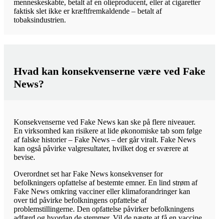
menneskeskabte, betalt af en olieproducent, eller at cigaretter
faktisk slet ikke er kræftfremkaldende – betalt af
tobaksindustrien.
Hvad kan konsekvenserne være ved Fake
News?
Konsekvenserne ved Fake News kan ske på flere niveauer.
En virksomhed kan risikere at lide økonomiske tab som følge
af falske historier – Fake News – der går viralt. Fake News
kan også påvirke valgresultater, hvilket dog er sværere at
bevise.
Overordnet set har Fake News konsekvenser for
befolkningers opfattelse af bestemte emner. En lind strøm af
Fake News omkring vacciner eller klimaforandringer kan
over tid påvirke befolkningens opfattelse af
problemstillingerne. Den opfattelse påvirker befolkningens
adfærd og hvordan de stemmer. Vil de nægte at få en vaccine,