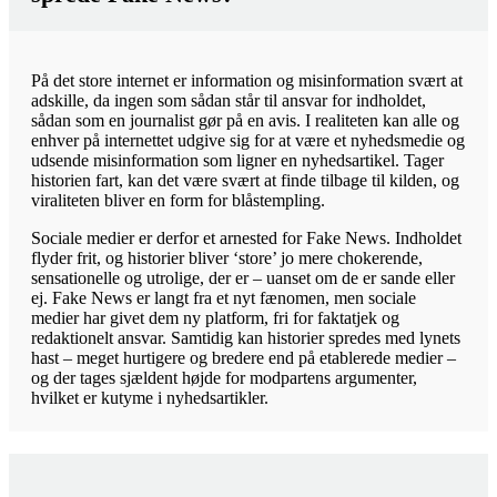
På det store internet er information og misinformation svært at
adskille, da ingen som sådan står til ansvar for indholdet,
sådan som en journalist gør på en avis. I realiteten kan alle og
enhver på internettet udgive sig for at være et nyhedsmedie og
udsende misinformation som ligner en nyhedsartikel. Tager
historien fart, kan det være svært at finde tilbage til kilden, og
viraliteten bliver en form for blåstempling.
Sociale medier er derfor et arnested for Fake News. Indholdet
flyder frit, og historier bliver ‘store’ jo mere chokerende,
sensationelle og utrolige, der er – uanset om de er sande eller
ej. Fake News er langt fra et nyt fænomen, men sociale
medier har givet dem ny platform, fri for faktatjek og
redaktionelt ansvar. Samtidig kan historier spredes med lynets
hast – meget hurtigere og bredere end på etablerede medier –
og der tages sjældent højde for modpartens argumenter,
hvilket er kutyme i nyhedsartikler.