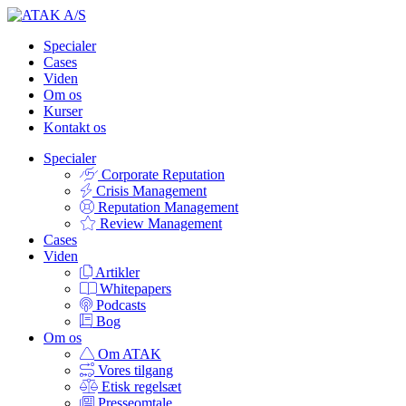
Specialer
Cases
Viden
Om os
Kurser
Kontakt os
Specialer
Corporate Reputation
Crisis Management
Reputation Management
Review Management
Cases
Viden
Artikler
Whitepapers
Podcasts
Bog
Om os
Om ATAK
Vores tilgang
Etisk regelsæt
Presseomtale