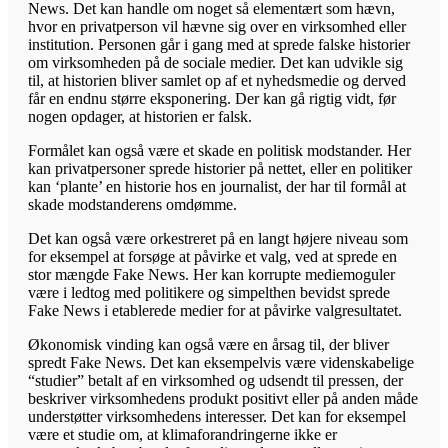
News. Det kan handle om noget så elementært som hævn,
hvor en privatperson vil hævne sig over en virksomhed eller
institution. Personen går i gang med at sprede falske historier
om virksomheden på de sociale medier. Det kan udvikle sig
til, at historien bliver samlet op af et nyhedsmedie og derved
får en endnu større eksponering. Der kan gå rigtig vidt, før
nogen opdager, at historien er falsk.
Formålet kan også være et skade en politisk modstander. Her
kan privatpersoner sprede historier på nettet, eller en politiker
kan ‘plante’ en historie hos en journalist, der har til formål at
skade modstanderens omdømme.
Det kan også være orkestreret på en langt højere niveau som
for eksempel at forsøge at påvirke et valg, ved at sprede en
stor mængde Fake News. Her kan korrupte mediemoguler
være i ledtog med politikere og simpelthen bevidst sprede
Fake News i etablerede medier for at påvirke valgresultatet.
Økonomisk vinding kan også være en årsag til, der bliver
spredt Fake News. Det kan eksempelvis være videnskabelige
“studier” betalt af en virksomhed og udsendt til pressen, der
beskriver virksomhedens produkt positivt eller på anden måde
understøtter virksomhedens interesser. Det kan for eksempel
være et studie om, at klimaforandringerne ikke er