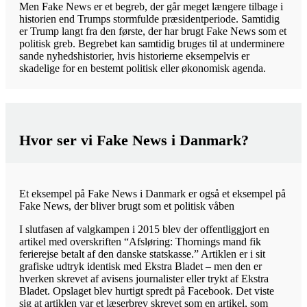
Men Fake News er et begreb, der går meget længere tilbage i
historien end Trumps stormfulde præsidentperiode. Samtidig
er Trump langt fra den første, der har brugt Fake News som et
politisk greb. Begrebet kan samtidig bruges til at underminere
sande nyhedshistorier, hvis historierne eksempelvis er
skadelige for en bestemt politisk eller økonomisk agenda.
Hvor ser vi Fake News i Danmark?
Et eksempel på Fake News i Danmark er også et eksempel på
Fake News, der bliver brugt som et politisk våben
I slutfasen af valgkampen i 2015 blev der offentliggjort en
artikel med overskriften “Afsløring: Thornings mand fik
ferierejse betalt af den danske statskasse.” Artiklen er i sit
grafiske udtryk identisk med Ekstra Bladet – men den er
hverken skrevet af avisens journalister eller trykt af Ekstra
Bladet. Opslaget blev hurtigt spredt på Facebook. Det viste
sig at artiklen var et læserbrev skrevet som en artikel, som