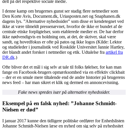
delt på det respektive sociale medie.
I denne kamp om brugernes gunst ser stadig flere netmedier som
Den Korte Avis, Document.dk, Uriasposten.net og Snaphanen.dk
dagens lys. ”Alternative nyhedssider” som disse er kendetegnet ved
ikke at være tilmeldt pressenævnet, hvorfor de ikke er bundet af de
centrale etiske forpligtelser, som etablerede medier er. De har derfor
ikke nødvendigvis en holdning om, at det, de skriver, skal være
sandt, og hovedfokus er ofte på patos og ikke logos (Kilde: Lektor
og studieleder i journalistik ved Roskilde Universitet Jannie Hartley,
der blandt andet forsker i netmedier og etik. Udtalelse fra
artikel fra
DR.dk
.)
Ofte bliver det et mål i sig selv at tale til folks følelser, for kan man
fange en Facebook-brugers opmærksomhed via en effektiv clickbait
– der er en smule mere tiltalende end de andre historier på brugerens
news feed – har man sikret et klik og dermed en annoncevisning.
Fake news spredes især på alternative nyhedssider.
Eksempel på en falsk nyhed: ”Johanne Schmidt-
Nielsen er død”
I januar 2017 kunne den tidligere politiske ordfører for Enhedslisten
Johanne Schmidt-Nielsen læse en nyhed om sig selv på nyhedssitet