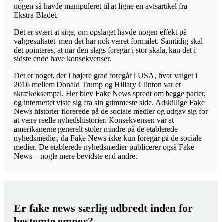
nogen så havde manipuleret til at ligne en avisartikel fra
Ekstra Bladet.
Det er svært at sige, om opslaget havde nogen effekt på
valgresultatet, men det har nok været formålet. Samtidig skal
det pointeres, at når den slags foregår i stor skala, kan det i
sidste ende have konsekvenser.
Det er noget, der i højere grad foregår i USA, hvor valget i
2016 mellem Donald Trump og Hillary Clinton var et
skrækeksempel. Her blev Fake News spredt om begge parter,
og internettet viste sig fra sin grimmeste side. Adskillige Fake
News historier florerede på de sociale medier og udgav sig for
at være reelle nyhedshistorier. Konsekvensen var at
amerikanerne generelt stoler mindre på de etablerede
nyhedsmedier, da Fake News ikke kun foregår på de sociale
medier. De etablerede nyhedsmedier publicerer også Fake
News – nogle mere bevidste end andre.
Er fake news særlig udbredt inden for
bestemte emner?