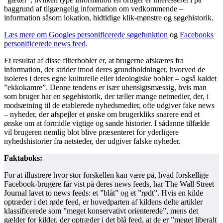
baggrund af tilgængelig information om vedkommende –
information såsom lokation, hidtidige klik-mønstre og søgehistorik.
Læs mere om Googles personificerede søgefunktion
og
Facebooks
personificerede news feed
.
Et resultat af disse filterbobler er, at brugerne afskæres fra
information, der strider imod deres grundholdninger, hvorved de
isoleres i deres egne kulturelle eller ideologiske bobler – også kaldet
”ekkokamre”. Denne tendens er især uhensigtsmæssig, hvis man
som bruger har en søgehistorik, der tæller mange netmedier, der, i
modsætning til de etablerede nyhedsmedier, ofte udgiver fake news
– nyheder, der afspejler et ønske om brugerkliks snarere end et
ønske om at formidle vigtige og sande historier. I sådanne tilfælde
vil brugeren nemlig blot blive præsenteret for yderligere
nyhedshistorier fra netsteder, der udgiver falske nyheder.
Faktaboks:
For at illustrere hvor stor forskellen kan være på, hvad forskellige
Facebook-brugere får vist på deres news feeds, har The Wall Street
Journal lavet to news feeds: et ”blåt” og et ”rødt”. Hvis en kilde
optræder i det røde feed, er hovedparten af kildens delte artikler
klassificerede som ”meget konservativt orienterede”, mens det
gælder for kilder, der optræder i det blå feed, at de er ”meget liberalt