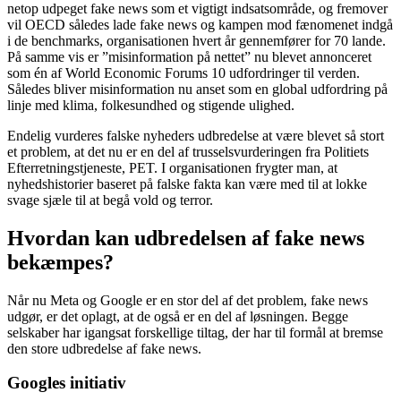
netop udpeget fake news som et vigtigt indsatsområde, og fremover
vil OECD således lade fake news og kampen mod fænomenet indgå
i de benchmarks, organisationen hvert år gennemfører for 70 lande.
På samme vis er ”misinformation på nettet” nu blevet annonceret
som én af World Economic Forums 10 udfordringer til verden.
Således bliver misinformation nu anset som en global udfordring på
linje med klima, folkesundhed og stigende ulighed.
Endelig vurderes falske nyheders udbredelse at være blevet så stort
et problem, at det nu er en del af trusselsvurderingen fra Politiets
Efterretningstjeneste, PET. I organisationen frygter man, at
nyhedshistorier baseret på falske fakta kan være med til at lokke
svage sjæle til at begå vold og terror.
Hvordan kan udbredelsen af fake news
bekæmpes?
Når nu Meta og Google er en stor del af det problem, fake news
udgør, er det oplagt, at de også er en del af løsningen. Begge
selskaber har igangsat forskellige tiltag, der har til formål at bremse
den store udbredelse af fake news.
Googles initiativ