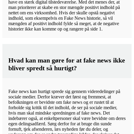
have en stærk digital tilstedeværelse. Med det menes der, at
man prioriterer at skabe en stor mængde positivt indhold på
nettet om ens virksomhed. Hvis der skulle opstå negativt
indhold, som eksempelvis en Fake News historie, så vil
mængden af positivt indhold fylde så meget, at de negative
historier ikke kan komme op og rangere på side 1.
Hvad kan man gøre for at fake news ikke
bliver spredt så hurtigt?
Fake news kan hurtigt sprede sig gennem videredelinger på
sociale medier. Derfor kræver det først og fremmest, at
befolkningen er bevidste om fake news og er rustet til at
forholde sig kritik til det indhold, de ser på sociale medier,
hvis man skal mindske spredningen af fake news. Det
indebærer også, at enkeltpersoner skal være bevidste om deres
egen delingsadfærd. Sørg derfor for at bruge din sunde
fornuft, tjek afsenderen, læs nyheden før du deler, og