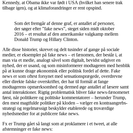
Kennedy, at Obama ikke var født i USA (hvilket han senere trak
tilbage igen), og at klimaforandringer er rent opspind.
Som det fremgår af denne graf, er antallet af personer,
der søger efter ”fake news”, steget siden midt oktober
2016 – et resultat af den amerikanske valgkamp mellem
Donald Trump og Hillary Clinton.
Alle disse historier, skrevet og delt tusinder af gange på sociale
medier, er eksempler på fake news – et fænomen, der består i, at
man via et medie, analogt såvel som digitalt, bevidst udgiver en
nyhed, der er usand, og som misinformerer modtageren med henblik
på at kunne drage økonomisk eller politisk fordel af dette. Fake
news er som oftest forsynet med sensationsprægede, overdrevne
eller direkte falske overskrifter, der har til formål at fange
modtagerens opmærksomhed og dermed øge antallet af læsere samt
antal interaktioner. Rigtig problematisk bliver fake news-fænomenet
først, når politikere og politiske kommentatorer – herunder Trump,
den mest magtfulde politiker på kloden – vælger en kontraangrebs-
strategi og regelmæssigt beskylder etablerede og troværdige
nyhedsmedier for at publicere fake news.
Fx er Trump gået så langt som at proklamere i et tweet, at alle
afstemninger er fake news: