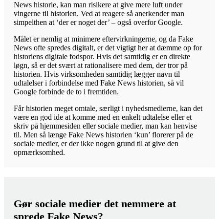
News historie, kan man risikere at give mere luft under
vingerne til historien. Ved at reagere så anerkender man
simpelthen at ‘der er noget der’ – også overfor Google.
Målet er nemlig at minimere eftervirkningerne, og da Fake
News ofte spredes digitalt, er det vigtigt her at dæmme op for
historiens digitale fodspor. Hvis det samtidig er en direkte
løgn, så er det svært at rationalisere med dem, der tror på
historien. Hvis virksomheden samtidig lægger navn til
udtalelser i forbindelse med Fake News historien, så vil
Google forbinde de to i fremtiden.
Får historien meget omtale, særligt i nyhedsmedierne, kan det
være en god ide at komme med en enkelt udtalelse eller et
skriv på hjemmesiden eller sociale medier, man kan henvise
til. Men så længe Fake News historien ‘kun’ florerer på de
sociale medier, er der ikke nogen grund til at give den
opmærksomhed.
Gør sociale medier det nemmere at
sprede Fake News?