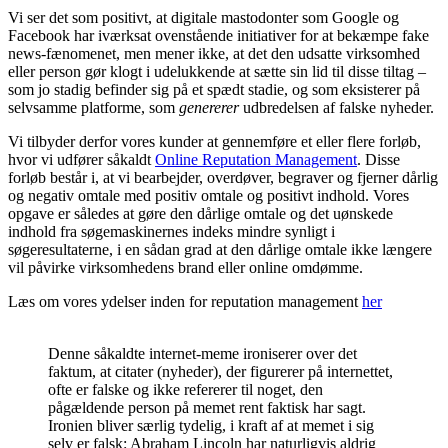
Vi ser det som positivt, at digitale mastodonter som Google og
Facebook har iværksat ovenstående initiativer for at bekæmpe fake
news-fænomenet, men mener ikke, at det den udsatte virksomhed
eller person gør klogt i udelukkende at sætte sin lid til disse tiltag –
som jo stadig befinder sig på et spædt stadie, og som eksisterer på
selvsamme platforme, som
genererer
udbredelsen af falske nyheder.
Vi tilbyder derfor vores kunder at gennemføre et eller flere forløb,
hvor vi udfører såkaldt
Online Reputation Management
. Disse
forløb består i, at vi bearbejder, overdøver, begraver og fjerner dårlig
og negativ omtale med positiv omtale og positivt indhold. Vores
opgave er således at gøre den dårlige omtale og det uønskede
indhold fra søgemaskinernes indeks mindre synligt i
søgeresultaterne, i en sådan grad at den dårlige omtale ikke længere
vil påvirke virksomhedens brand eller online omdømme.
Læs om vores ydelser inden for reputation management
her
Denne såkaldte internet-meme ironiserer over det
faktum, at citater (nyheder), der figurerer på internettet,
ofte er falske og ikke refererer til noget, den
pågældende person på memet rent faktisk har sagt.
Ironien bliver særlig tydelig, i kraft af at memet i sig
selv er falsk: Abraham Lincoln har naturligvis aldrig