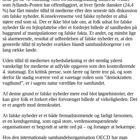
som Jyllands-Posten har offentliggjort, at hver fjerde dansker (24,4
%) har fået mindre tillid til medierne efter den seneste tids diskussion
om falske nyheder. Konsekvenserne ved falske nyheder er altså
større end som så. Der er ikke blot tale om, at folk udsat for falske
nyheder får en fejlopfattelse eller et fordrejet billede af sandheden på
baggrund af manipulationer og falske fakta. Et andet, og mindst lige
så alarmerende, resultat af udbredelsen af falske nyheder er, at den
generelle tillid til nyheder svækkes blandt samfundsborgerne i en
lang række lande.
Uden tillid til mediernes nyhedsdækning er det nemlig yderst
vanskeligt for medierne at udfylde opgaven som den kontrollerende
4. statsmagt. En kritisk presse, som færre og færre tror på, og som
derfor får stadig sværere ved at varetage rollen som ”demokratiets
vagthund”, er i sagens natur værdiløs for samfundet.
Af denne grund er falske nyheder mere end blot løgnehistorier, der
kan give folk et forkert eller forvrænget billede af virkeligheden. Det
er et angreb mod demokratiet.
At falske nyheder er et både fremadstormende og farligt fænomen,
er en kendsgerning, som også store, verdensomspændende
organisationer er begyndt at sætte ord på – og forsøger at bekæmpe.
Hos den internationale samhandelsorganisation OECD har man