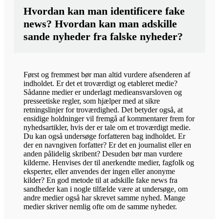
Hvordan kan man identificere fake
news? Hvordan kan man adskille
sande nyheder fra falske nyheder?
Først og fremmest bør man altid vurdere afsenderen af
indholdet. Er det et troværdigt og etableret medie?
Sådanne medier er underlagt medieansvarsloven og
presseetiske regler, som hjælper med at sikre
retningslinjer for troværdighed. Det betyder også, at
ensidige holdninger vil fremgå af kommentarer frem for
nyhedsartikler, hvis der er tale om et troværdigt medie.
Du kan også undersøge forfatteren bag indholdet. Er
der en navngiven forfatter? Er det en journalist eller en
anden pålidelig skribent? Desuden bør man vurdere
kilderne. Henvises der til anerkendte medier, fagfolk og
eksperter, eller anvendes der ingen eller anonyme
kilder? En god metode til at adskille fake news fra
sandheder kan i nogle tilfælde være at undersøge, om
andre medier også har skrevet samme nyhed. Mange
medier skriver nemlig ofte om de samme nyheder.