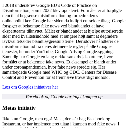
I 2018 underskrev Google EU’s Code of Practice on
Disinformation, som i 2022 blev opdateret. Formålet er at forpligte
dem til at begrænse misinformation og forbedre deres
onlinepolitikker. Google har siden da indført en række tiltag. Google
forsøger at bekæmpe fake news ved blandt andet at have
ekspertteams tilknyttet. Målet er blandt andet at hjælpe autoriserede
sider med kvalitetsindhold med at rangere højt samt at degradere
lavkvalitetssider blandt søgeresultaterne. Derudover håndterer de
misinformation ud fra deres definerede regler på alle Googles
tjenester, herunder YouTube, Google Ads og Google-søgning.
Samtidig har Google en lang række samarbejdspartnere, hvor
formålet er at bekæmpe fake news. Et eksempel er blandt andet
under coronapandemien, hvor fake news spredte sig. Her
samarbejdede Google med WHO og CDC, Centers for Disease
Control and Prevention for at fremhæve troværdigt indhold.
Læs om Googles initiativer her
Facebook og Google har taget kampen op
Metas initiativ
Ikke kun Google, men også Meta, der står bag Facebook og
Instagram, er har implementeret tiltag i kampen mod fake news. I