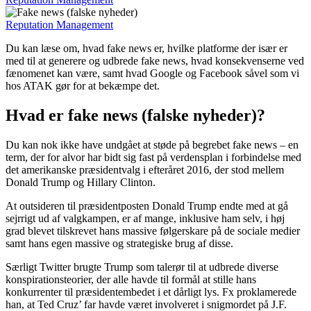
Reputation Management
Du kan læse om, hvad fake news er, hvilke platforme der især er
med til at generere og udbrede fake news, hvad konsekvenserne ved
fænomenet kan være, samt hvad Google og Facebook såvel som vi
hos ATAK gør for at bekæmpe det.
Hvad er fake news (falske nyheder)?
Du kan nok ikke have undgået at støde på begrebet fake news – en
term, der for alvor har bidt sig fast på verdensplan i forbindelse med
det amerikanske præsidentvalg i efteråret 2016, der stod mellem
Donald Trump og Hillary Clinton.
At outsideren til præsidentposten Donald Trump endte med at gå
sejrrigt ud af valgkampen, er af mange, inklusive ham selv, i høj
grad blevet tilskrevet hans massive følgerskare på de sociale medier
samt hans egen massive og strategiske brug af disse.
Særligt Twitter brugte Trump som talerør til at udbrede diverse
konspirationsteorier, der alle havde til formål at stille hans
konkurrenter til præsidentembedet i et dårligt lys. Fx proklamerede
han, at Ted Cruz’ far havde været involveret i snigmordet på J.F.