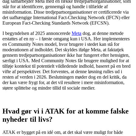
dag samarbejder Meta med en række tredjepartsorganisationer, som
står for at identificere, gennemgå og handle i tilfælde af
misinformation. Disse tredjepartsorganisationer er certificerede via
det uafhængige International Fact-Checking Network (IFCN) eller
European Fact-Checking Standards Network (EFCSN).
I begyndelsen af 2025 annoncerede
Meta
dog, at denne metode
erstattes af en ny – i første omgang kun i USA. Her implementeres
en Community Notes model, hvor brugere i stedet kan stå for
moderationen af indholdet. Det skyldes ifølge Meta, at faktatjek
gennem tredjepartsorganisationer ikke har fungeret efter hensigten,
særligt i USA. Med Community Notes får brugere mulighed for at
tilføje kontekst til potentielt vildledende indhold, baseret på en bred
vifte af perspektiver. Det forventes, at denne løsning rulles ud i
resten af verden i 2026. Beslutningen møder dog en del kritik, da
der kan være frygt for, at det vil resultere i mere misinformation,
større splittelse og mindre tillid til sociale medier.
Hvad gør vi i ATAK for at komme falske
nyheder til livs?
ATAK er bygget på en idé om, at det skal være muligt for både