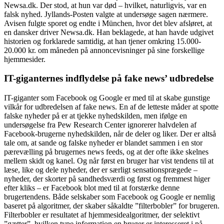
Newsa.dk. Der stod, at hun var død – hvilket, naturligvis, var en
falsk nyhed. Jyllands-Posten valgte at undersøge sagen nærmere.
Avisen fulgte sporet og endte i München, hvor det blev afsløret, at
en dansker driver Newsa.dk. Han beklagede, at han havde udgivet
historien og forklarede samtidig, at han tjener omkring 15.000-
20.000 kr. om måneden på annoncevisninger på sine forskellige
hjemmesider.
IT-giganternes indflydelse på fake news’ udbredelse
IT-giganter som Facebook og Google er med til at skabe gunstige
vilkår for udbredelsen af fake news. En af de letteste måder at spotte
falske nyheder på er at tjekke nyhedskilden, men ifølge en
undersøgelse fra Pew Research Center ignorerer halvdelen af
Facebook-brugerne nyhedskilden, når de deler og liker. Der er altså
tale om, at sande og falske nyheder er blandet sammen i en stor
pærevælling på brugernes news feeds, og at der ofte ikke skelnes
mellem skidt og kanel. Og når først en bruger har vist tendens til at
læse, like og dele nyheder, der er særligt sensationsprægede –
nyheder, der skorter på sandhedsværdi og først og fremmest higer
efter kliks – er Facebook blot med til at forstærke denne
brugertendens. Både selskaber som Facebook og Google er nemlig
baseret på algoritmer, der skaber såkaldte ”filterbobler” for brugeren.
Filterbobler er resultatet af hjemmesidealgoritmer, der selektivt
”gætter”, hvilken type information en bruger er interesseret i på