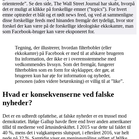
orienterede”. Se den side, The Wall Street Journal har skabt, hvorpå
det er muligt at klikke på forskellige emner (”topics”). For hvert
emne optræder et blåt og et rødt news feed, og ved at sammenligne
disse forskellige feeds med hinanden fremgår det tydeligt, hvor stor
forskel der kan være på de forskellige ideologiske ekkokamre, man
som Facebook-bruger kan være eksponeret for.
Tegning, der illustrerer, hvordan filterbobler (eller
ekkokamre) på Facebook er med til at afskære brugeren
fra information, der ikke er i overensstemmelse med
vedkommendes livssyn. Som det fremgår, fungerer
filterboblen som en form for skyklapper, der gør, at
brugeren kun har øje for information og nyheder,
personen (uden videre betænkning) er villig til at ”like”.
Hvad er konsekvenserne ved falske
nyheder?
Det er en udbredt opfattelse, at falske nyheder er en trussel mod
demokratiet. Ifølge Gallup havde flere end hver anden amerikaner
tillid til medierne ved årtusindeskiftet. I 2015 var dette tal faldet til
40 %, mens det i valgkampens slutspurt, i efteråret 2016, var helt
nede på 32 %. Samtidig viser en meningsmåling udført af Wilke,