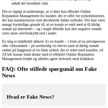
udtalt det fremførte citat.
Det er vigtigt at understrege, at vi ikke kun tilbyder Online
Reputation Management for kunder, der er offer for nyhedshistorier,
der kan karakteriseres som deciderede falske nyheder. Der kan være
mange forskellige grunde til, at en kunde er endt med at få dårlig
omtale på internettet – og i nogle tilfælde kan den negative omtale
være mere selvforskyldt end i andre.
En ting er imidlertid sikkert: Er en kunde – i form af en privatperson
eller virksomhed – på uretfærdig vis blevet ramt af dårlig omtale
online på baggrund af en falsk nyhed, der er rettet mod kunden, vil
ATAK kunne bistå denne med et effektivt Online Reputation
Management-forløb og således agere bolværk mod kritikken.
FAQ: Ofte stillede spørgsmål om Fake
News
Hvad er Fake News?