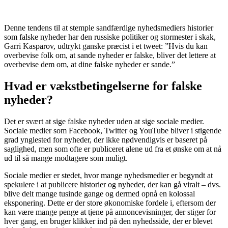
Denne tendens til at stemple sandfærdige nyhedsmediers historier
som falske nyheder har den russiske politiker og stormester i skak,
Garri Kasparov, udtrykt ganske præcist i et tweet: ”Hvis du kan
overbevise folk om, at sande nyheder er falske, bliver det lettere at
overbevise dem om, at dine falske nyheder er sande.”
Hvad er vækstbetingelserne for falske
nyheder?
Det er svært at sige falske nyheder uden at sige sociale medier.
Sociale medier som Facebook, Twitter og YouTube bliver i stigende
grad ynglested for nyheder, der ikke nødvendigvis er baseret på
saglighed, men som ofte er publiceret alene ud fra et ønske om at nå
ud til så mange modtagere som muligt.
Sociale medier er stedet, hvor mange nyhedsmedier er begyndt at
spekulere i at publicere historier og nyheder, der kan gå viralt – dvs.
blive delt mange tusinde gange og dermed opnå en kolossal
eksponering. Dette er der store økonomiske fordele i, eftersom der
kan være mange penge at tjene på annoncevisninger, der stiger for
hver gang, en bruger klikker ind på den nyhedsside, der er blevet